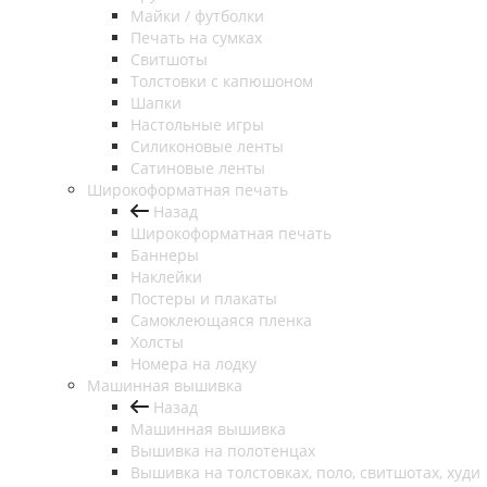
Майки / футболки
Печать на сумках
Свитшоты
Толстовки с капюшоном
Шапки
Настольные игры
Силиконовые ленты
Сатиновые ленты
Широкоформатная печать
Назад
Широкоформатная печать
Баннеры
Наклейки
Постеры и плакаты
Самоклеющаяся пленка
Холсты
Номера на лодку
Машинная вышивка
Назад
Машинная вышивка
Вышивка на полотенцах
Вышивка на толстовках, поло, свитшотах, худи