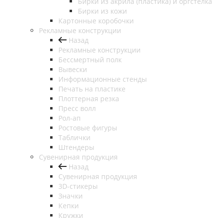
Бирки из акрила (пластика) и оргстелка
Бирки из кожи
Картонные коробочки
Рекламные конструкции
Назад
Рекламные конструкции
Бессмертный полк
Вывески
Информационные стенды
Печать на пластике
Плоттерная резка
Пресс волл
Рол-ап
Ростовые фигуры
Таблички
Штендеры
Сувенирная продукция
Назад
Сувенирная продукция
3D-стикеры
Значки
Кепки
Кружки