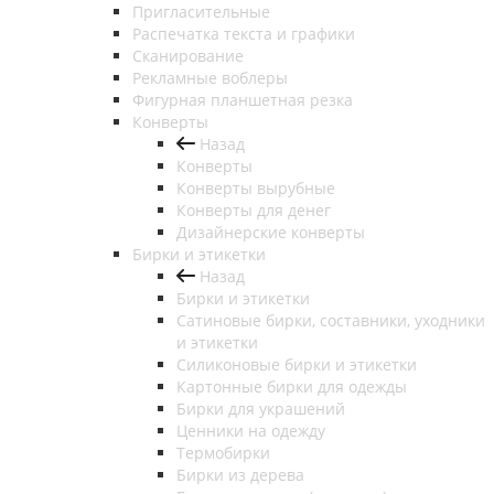
Пригласительные
Распечатка текста и графики
Сканирование
Рекламные воблеры
Фигурная планшетная резка
Конверты
Назад
Конверты
Конверты вырубные
Конверты для денег
Дизайнерские конверты
Бирки и этикетки
Назад
Бирки и этикетки
Сатиновые бирки, составники, уходники
и этикетки
Силиконовые бирки и этикетки
Картонные бирки для одежды
Бирки для украшений
Ценники на одежду
Термобирки
Бирки из дерева