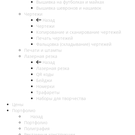
Вышивка на футболках и майках
Вышивка шевронов и нашивок
Чертежи
Назад
Чертежи
Копирование и сканирование чертежей
Печать чертежей
Фальцовка (складывание) чертежей
Печати и штампы
Лазерная резка
Назад
Лазерная резка
QR коды
Бейджи
Номерки
Трафареты
Наборы для творчества
Цены
Портфолио
Назад
Портфолио
Полиграфия
Рекламные конструкции