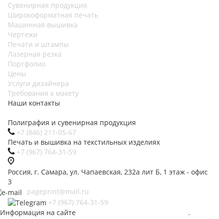
Сувенирная продукция
Широкоформатная печать
Машинная вышивка
Чертежи
Печати и штампы
Лазерная резка
Портфолио
Цены
Услуги дизайнера
Требования к макету
Наши контакты
Полиграфия и сувенирная продукция
+7 (846) 211-05-67
Печать и вышивка на текстильных изделиях
+7 (967) 764-31-59
Россия
,
г. Самара
,
ул. Чапаевская, 232а лит Б
,
1 этаж - офис
3
pageprint@mail.ru
+7 (967) 764-31-59
Информация на сайте
не является публичной офертой
.