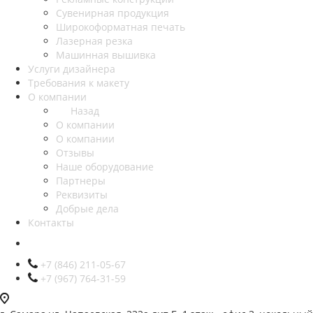
Сувенирная продукция
Широкоформатная печать
Лазерная резка
Машинная вышивка
Услуги дизайнера
Требования к макету
О компании
Назад
О компании
О компании
Отзывы
Наше оборудование
Партнеры
Реквизиты
Добрые дела
Контакты
+7 (846) 211-05-67
+7 (967) 764-31-59