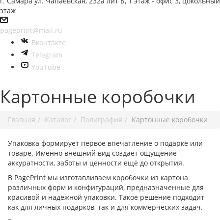
г. Самара ул. Чапаевская, 232а лит Б, 1 этаж - офис 3, цокольный
этаж
pageprint@mail.ru
Вконтакте
Telegram
YouTube
Картонные коробочки
Главная
Каталог
Полиграфия
Картонные коробочки
Упаковка формирует первое впечатление о подарке или
товаре. Именно внешний вид создаёт ощущение
аккуратности, заботы и ценности ещё до открытия.
В PagePrint мы изготавливаем коробочки из картона
различных форм и конфигураций, предназначенные для
красивой и надёжной упаковки. Такое решение подходит
как для личных подарков, так и для коммерческих задач.