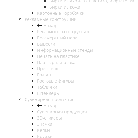
Бирки из акрила (пластика) и оргстелка
Бирки из кожи
Картонные коробочки
Рекламные конструкции
Назад
Рекламные конструкции
Бессмертный полк
Вывески
Информационные стенды
Печать на пластике
Плоттерная резка
Пресс волл
Рол-ап
Ростовые фигуры
Таблички
Штендеры
Сувенирная продукция
Назад
Сувенирная продукция
3D-стикеры
Значки
Кепки
Кружки