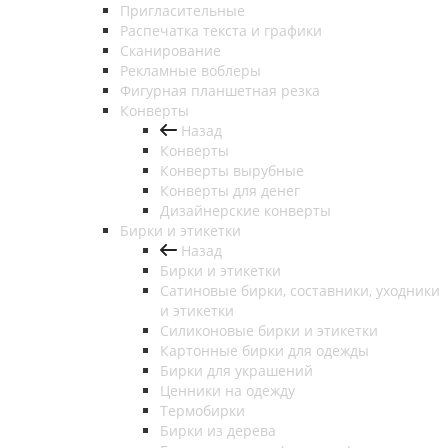
Пригласительные
Распечатка текста и графики
Сканирование
Рекламные воблеры
Фигурная планшетная резка
Конверты
Назад
Конверты
Конверты вырубные
Конверты для денег
Дизайнерские конверты
Бирки и этикетки
Назад
Бирки и этикетки
Сатиновые бирки, составники, уходники
и этикетки
Силиконовые бирки и этикетки
Картонные бирки для одежды
Бирки для украшений
Ценники на одежду
Термобирки
Бирки из дерева