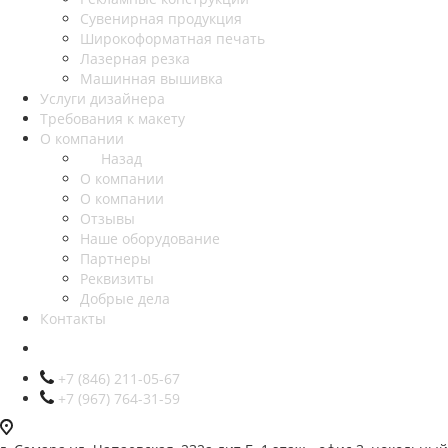
Сувенирная продукция
Широкоформатная печать
Лазерная резка
Машинная вышивка
Услуги дизайнера
Требования к макету
О компании
Назад
О компании
О компании
Отзывы
Наше оборудование
Партнеры
Реквизиты
Добрые дела
Контакты
+7 (846) 211-05-67
+7 (967) 764-31-59