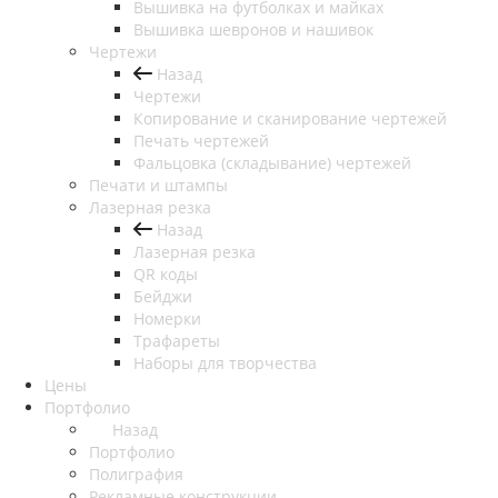
Вышивка на футболках и майках
Вышивка шевронов и нашивок
Чертежи
Назад
Чертежи
Копирование и сканирование чертежей
Печать чертежей
Фальцовка (складывание) чертежей
Печати и штампы
Лазерная резка
Назад
Лазерная резка
QR коды
Бейджи
Номерки
Трафареты
Наборы для творчества
Цены
Портфолио
Назад
Портфолио
Полиграфия
Рекламные конструкции