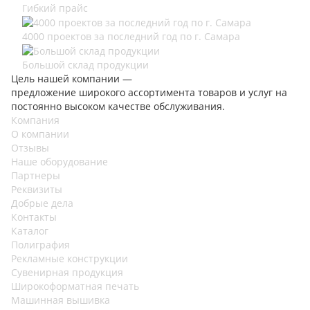
Гибкий прайс
4000 проектов за последний год по г. Самара
Большой склад продукции
Цель нашей компании —
предложение широкого ассортимента товаров и услуг на
постоянно высоком качестве обслуживания.
Компания
О компании
Отзывы
Наше оборудование
Партнеры
Реквизиты
Добрые дела
Контакты
Каталог
Полиграфия
Рекламные конструкции
Сувенирная продукция
Широкоформатная печать
Машинная вышивка