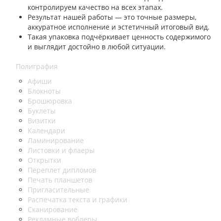
контролируем качество на всех этапах.
Результат нашей работы — это точные размеры,
аккуратное исполнение и эстетичный итоговый вид.
Такая упаковка подчёркивает ценность содержимого
и выглядит достойно в любой ситуации.
Полиграфия
Афиши
Блокноты
Брошюровка
Буклеты
Визитки
Календари
Ламинирование
Листовки и флаеры
Открытки
Переплет дипломов
Печать планшетов
Пригласительные
Распечатка текста и графики
Сканирование
Рекламные воблеры