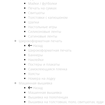
Майки / футболки
Печать на сумках
Свитшоты
Толстовки с капюшоном
Шапки
Настольные игры
Силиконовые ленты
Сатиновые ленты
Широкоформатная печать
Назад
Широкоформатная печать
Баннеры
Наклейки
Постеры и плакаты
Самоклеющаяся пленка
Холсты
Номера на лодку
Машинная вышивка
Назад
Машинная вышивка
Вышивка на полотенцах
Вышивка на толстовках, поло, свитшотах, худи