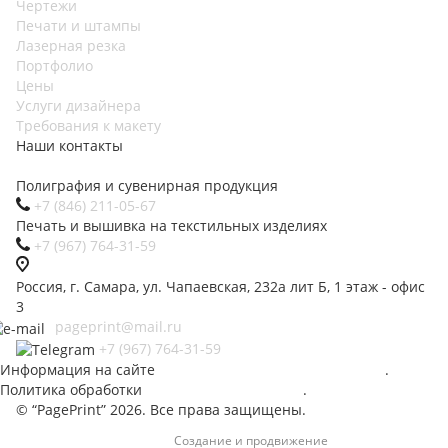
Чертежи
Печати и штампы
Лазерная резка
Портфолио
Цены
Услуги дизайнера
Требования к макету
Наши контакты
Полиграфия и сувенирная продукция
+7 (846) 211-05-67
Печать и вышивка на текстильных изделиях
+7 (967) 764-31-59
Россия
,
г. Самара
,
ул. Чапаевская, 232а лит Б
,
1 этаж - офис
3
pageprint@mail.ru
+7 (967) 764-31-59
Информация на сайте
не является публичной офертой
.
Политика обработки
персональных данных
.
© “PagePrint” 2026. Все права защищены.
Создание и продвижение