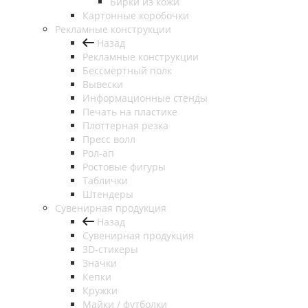
Бирки из кожи
Картонные коробочки
Рекламные конструкции
Назад
Рекламные конструкции
Бессмертный полк
Вывески
Информационные стенды
Печать на пластике
Плоттерная резка
Пресс волл
Рол-ап
Ростовые фигуры
Таблички
Штендеры
Сувенирная продукция
Назад
Сувенирная продукция
3D-стикеры
Значки
Кепки
Кружки
Майки / футболки