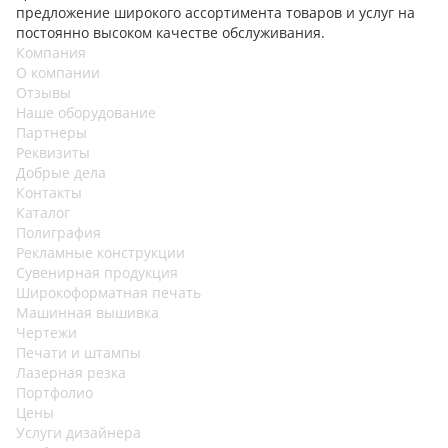
предложение широкого ассортимента товаров и услуг на
постоянно высоком качестве обслуживания.
Компания
О компании
Отзывы
Наше оборудование
Партнеры
Реквизиты
Добрые дела
Контакты
Каталог
Полиграфия
Рекламные конструкции
Сувенирная продукция
Широкоформатная печать
Машинная вышивка
Чертежи
Печати и штампы
Лазерная резка
Портфолио
Цены
Услуги дизайнера