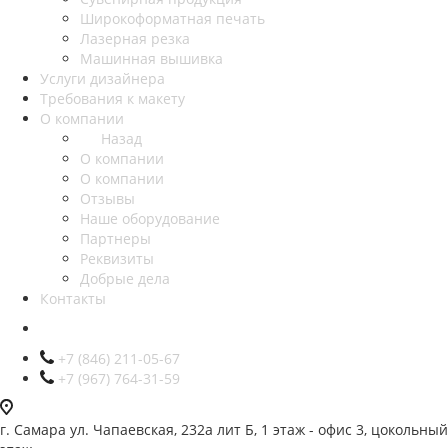
Широкоформатная печать
Лазерная резка
Машинная вышивка
Услуги дизайнера
Требования к макету
О компании
Назад
О компании
О компании
Отзывы
Наше оборудование
Партнеры
Реквизиты
Добрые дела
Контакты
+7 (846) 211-05-67
+7 (967) 764-31-59
г. Самара ул. Чапаевская, 232а лит Б, 1 этаж - офис 3, цокольный