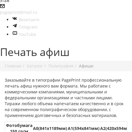
этаж
pageprint@mail.ru
Вконтакте
Telegram
YouTube
Печать афиш
Главная
Каталог
Полиграфия
Афиши
Заказывайте в типографии PagePrint профессиональную
печать афиш нужного вам формата. Мы работаем с
коммерческими компаниями, муниципальными и
федеральными организациями и частными лицами.
Тиражи любого объема напечатаем качественно и в срок
на современном полиграфическом оборудовании, с
применением долговечных и безопасных материалов.
Фотобумага
А0(841х1189мм)
А1(594х841мм)
А2(420х594мм)
150 гр/м