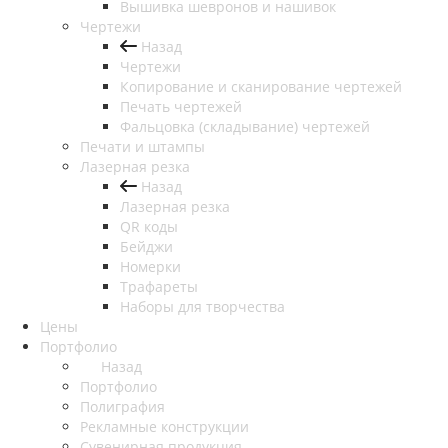
Вышивка шевронов и нашивок
Чертежи
Назад
Чертежи
Копирование и сканирование чертежей
Печать чертежей
Фальцовка (складывание) чертежей
Печати и штампы
Лазерная резка
Назад
Лазерная резка
QR коды
Бейджи
Номерки
Трафареты
Наборы для творчества
Цены
Портфолио
Назад
Портфолио
Полиграфия
Рекламные конструкции
Сувенирная продукция