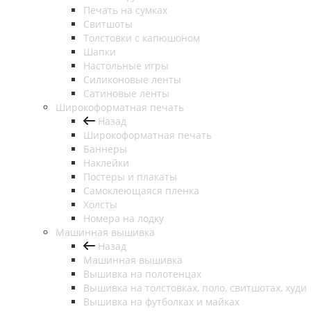
Печать на сумках
Свитшоты
Толстовки с капюшоном
Шапки
Настольные игры
Силиконовые ленты
Сатиновые ленты
Широкоформатная печать
Назад
Широкоформатная печать
Баннеры
Наклейки
Постеры и плакаты
Самоклеющаяся пленка
Холсты
Номера на лодку
Машинная вышивка
Назад
Машинная вышивка
Вышивка на полотенцах
Вышивка на толстовках, поло, свитшотах, худи
Вышивка на футболках и майках