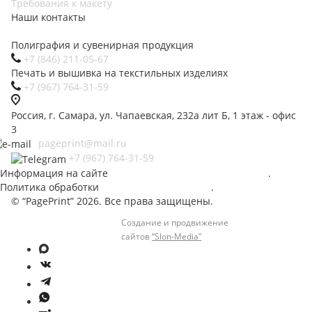
Требования к макету
Наши контакты
Полиграфия и сувенирная продукция
+7 (846) 211-05-67
Печать и вышивка на текстильных изделиях
+7 (967) 764-31-59
Россия
,
г. Самара
,
ул. Чапаевская, 232а лит Б
,
1 этаж - офис
3
pageprint@mail.ru
+7 (967) 764-31-59
Информация на сайте
не является публичной офертой
.
Политика обработки
персональных данных
.
© “PagePrint” 2026. Все права защищены.
Создание и продвижение
сайтов
“Slon-Media”