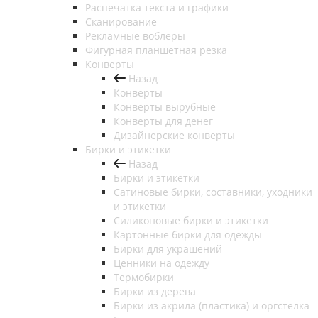
Распечатка текста и графики
Сканирование
Рекламные воблеры
Фигурная планшетная резка
Конверты
Назад
Конверты
Конверты вырубные
Конверты для денег
Дизайнерские конверты
Бирки и этикетки
Назад
Бирки и этикетки
Сатиновые бирки, составники, уходники
и этикетки
Силиконовые бирки и этикетки
Картонные бирки для одежды
Бирки для украшений
Ценники на одежду
Термобирки
Бирки из дерева
Бирки из акрила (пластика) и оргстелка