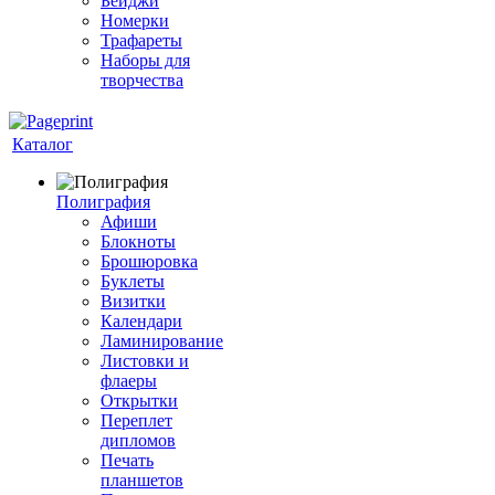
Бейджи
Номерки
Трафареты
Наборы для
творчества
Каталог
Полиграфия
Афиши
Блокноты
Брошюровка
Буклеты
Визитки
Календари
Ламинирование
Листовки и
флаеры
Открытки
Переплет
дипломов
Печать
планшетов