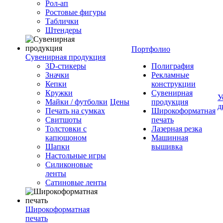
Рол-ап
Ростовые фигуры
Таблички
Штендеры
Портфолио
Сувенирная продукция
3D-стикеры
Полиграфия
Значки
Рекламные
Кепки
конструкции
Кружки
Сувенирная
У
Майки / футболки
Цены
продукция
д
Печать на сумках
Широкоформатная
Свитшоты
печать
Толстовки с
Лазерная резка
капюшоном
Машинная
Шапки
вышивка
Настольные игры
Силиконовые
ленты
Сатиновые ленты
Широкоформатная
печать