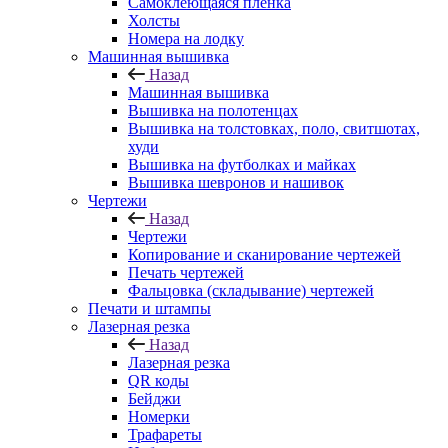
Самоклеющаяся пленка
Холсты
Номера на лодку
Машинная вышивка
Назад
Машинная вышивка
Вышивка на полотенцах
Вышивка на толстовках, поло, свитшотах,
худи
Вышивка на футболках и майках
Вышивка шевронов и нашивок
Чертежи
Назад
Чертежи
Копирование и сканирование чертежей
Печать чертежей
Фальцовка (складывание) чертежей
Печати и штампы
Лазерная резка
Назад
Лазерная резка
QR коды
Бейджи
Номерки
Трафареты