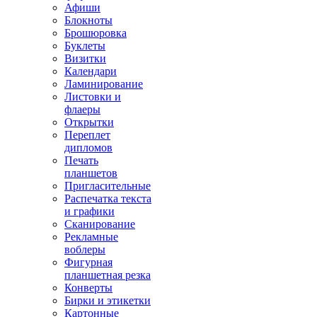
Афиши
Блокноты
Брошюровка
Буклеты
Визитки
Календари
Ламинирование
Листовки и
флаеры
Открытки
Переплет
дипломов
Печать
планшетов
Пригласительные
Распечатка текста
и графики
Сканирование
Рекламные
воблеры
Фигурная
планшетная резка
Конверты
Бирки и этикетки
Картонные