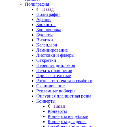
Полиграфия
Назад
Полиграфия
Афиши
Блокноты
Брошюровка
Буклеты
Визитки
Календари
Ламинирование
Листовки и флаеры
Открытки
Переплет дипломов
Печать планшетов
Пригласительные
Распечатка текста и графики
Сканирование
Рекламные воблеры
Фигурная планшетная резка
Конверты
Назад
Конверты
Конверты вырубные
Конверты для денег
Дизайнерские конверты