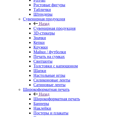
Рол-ап
Ростовые фигуры
Таблички
Штендеры
Сувенирная продукция
Назад
Сувенирная продукция
3D-стикеры
Значки
Кепки
Кружки
Майки / футболки
Печать на сумках
Свитшоты
Толстовки с капюшоном
Шапки
Настольные игры
Силиконовые ленты
Сатиновые ленты
Широкоформатная печать
Назад
Широкоформатная печать
Баннеры
Наклейки
Постеры и плакаты