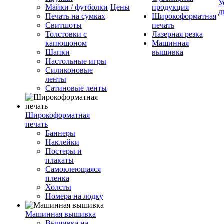
У
Майки / футболки
Цены
продукция
д
Печать на сумках
Широкоформатная
Свитшоты
печать
Толстовки с
Лазерная резка
капюшоном
Машинная
Шапки
вышивка
Настольные игры
Силиконовые
ленты
Сатиновые ленты
Широкоформатная
печать
Баннеры
Наклейки
Постеры и
плакаты
Самоклеющаяся
пленка
Холсты
Номера на лодку
Машинная вышивка
Вышивка на