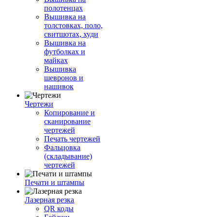
полотенцах
Вышивка на
толстовках, поло,
свитшотах, худи
Вышивка на
футболках и
майках
Вышивка
шевронов и
нашивок
Чертежи
Копирование и
сканирование
чертежей
Печать чертежей
Фальцовка
(складывание)
чертежей
Печати и штампы
Лазерная резка
QR коды