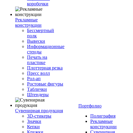
коробочки
Рекламные
конструкции
Бессмертный
полк
Вывески
Информационные
стенды
Печать на
пластике
Плоттерная резка
Пресс волл
Рол-ап
Ростовые фигуры
Таблички
Штендеры
Портфолио
Сувенирная продукция
3D-стикеры
Полиграфия
Значки
Рекламные
Кепки
конструкции
Кружки
Сувенирная